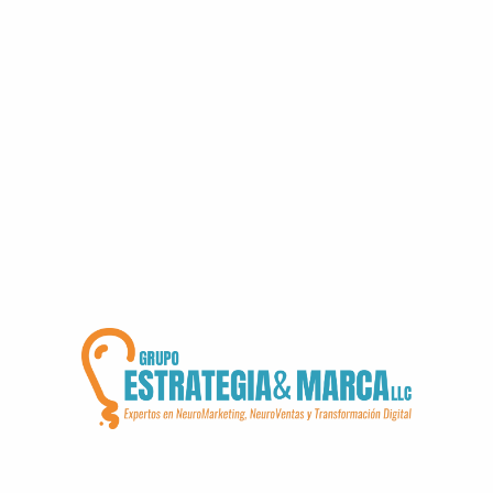
en cuenta:
Búsqueda por voz:
El uso de asistentes
virtuales como Siri y Alexa está en aumento.
Optimizar para búsquedas conversacionales
y preguntas directas es cada vez más
importante.
Búsqueda visual:
Plataformas como
Pinterest y Google Lens están promoviendo
la búsqueda visual. Asegúrate de optimizar
las imágenes de tu sitio web con
descripciones detalladas y etiquetas alt.
E-A-T (Experiencia, Autoridad y Confianza):
Google da más relevancia a los sitios que
demuestran ser expertos en su campo, por
lo que es esencial generar contenido que