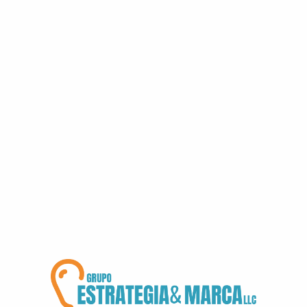
Máximiza Tus Ventas Con PNL
¡Gracias por
registrarte!
Tu registro fue exitoso. Haz clic
en el enlace de abajo para
descargar tu Ebook gratuito.
Descargar Ebook